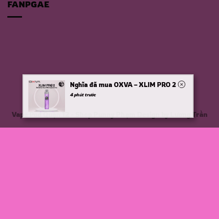
FANPGAE
Nghĩa đã mua OXVA – XLIM PRO 2
4 phút trước
Vape Pod Quận 12 - Shop Punny Phạm Design by Lương Trần