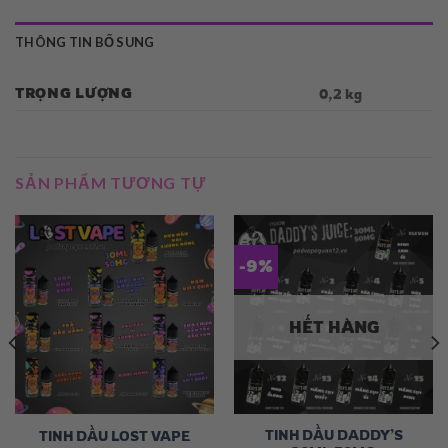
THÔNG TIN BỔ SUNG
TRỌNG LƯỢNG
0,2 kg
SẢN PHẨM TƯƠNG TỰ
-9%
HẾT HÀNG
TINH DẦU DADDY’S
TINH DẦU LOST VAPE