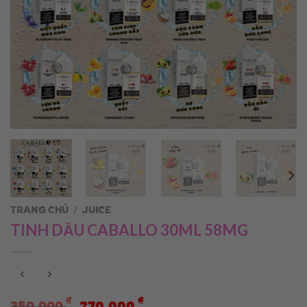
TRANG CHỦ
/
JUICE
TINH DẦU CABALLO 30ML 58MG
Giá
Giá
₫
₫
350.000
270.000