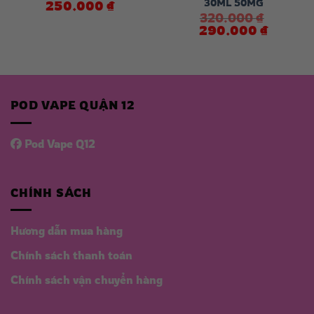
30ML 50MG
250.000
₫
320.000
₫
Giá
Giá
290.000
₫
gốc
hiện
là:
tại
320.000 ₫.
là:
 ₫.
290.000 
POD VAPE QUẬN 12
Pod Vape Q12
CHÍNH SÁCH
Hương dẫn mua hàng
Chính sách thanh toán
Chính sách vận chuyển hàng