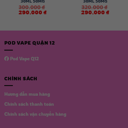
30ML 50MG
30ML 50MG
300.000
₫
320.000
₫
Giá
Giá
Giá
Giá
290.000
₫
290.000
₫
gốc
hiện
gốc
hiện
là:
tại
là:
tại
 ₫.
300.000 ₫.
là:
320.000 ₫.
là:
290.000 ₫.
290.000 
POD VAPE QUẬN 12
Pod Vape Q12
CHÍNH SÁCH
Hương dẫn mua hàng
Chính sách thanh toán
Chính sách vận chuyển hàng