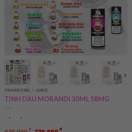
TRANG CHỦ
/
JUICE
TINH DẦU MORANDI 30ML 58MG
Giá
Giá
₫
₫
420.000
270.000