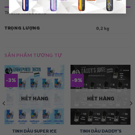
THÔNG TIN BỔ SUNG
TRỌNG LƯỢNG
0,2 kg
SẢN PHẨM TƯƠNG TỰ
-3%
-9%
HẾT HÀNG
HẾT HÀNG
TINH DẦU SUPER ICE
TINH DẦU DADDY’S