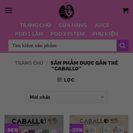
Chuyển
đến
nội
TRANG CHỦ
CỬA HÀNG
JUICE
dung
POD 1 LẦN
POD SYSTEM
PHỤ KIỆN
Tìm
kiếm:
TRANG CHỦ
/
SẢN PHẨM ĐƯỢC GẮN THẺ
“CABALLO”
LỌC
-36%
-23%