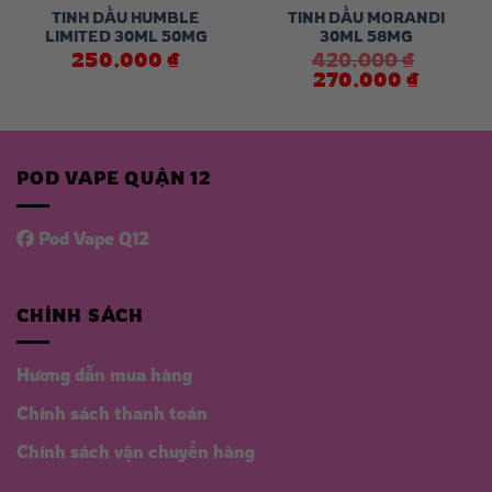
TINH DẦU HUMBLE
TINH DẦU MORANDI
LIMITED 30ML 50MG
30ML 58MG
250.000
₫
420.000
₫
Giá
Giá
270.000
₫
gốc
hiện
là:
tại
420.000 ₫.
là:
 ₫.
270.000 ₫
POD VAPE QUẬN 12
Pod Vape Q12
CHÍNH SÁCH
Hương dẫn mua hàng
Chính sách thanh toán
Chính sách vận chuyển hàng