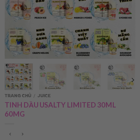
TRANG CHỦ
/
JUICE
TINH DẦU USALTY LIMITED 30ML
60MG