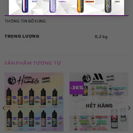
THÔNG TIN BỔ SUNG
TRỌNG LƯỢNG
0,2 kg
SẢN PHẨM TƯƠNG TỰ
-36%
HẾT HÀNG