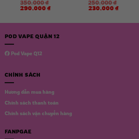
350.000
₫
250.000
₫
Giá
Giá
Giá
Giá
290.000
₫
230.000
₫
gốc
hiện
gốc
hiện
là:
tại
là:
tại
350.000 ₫.
là:
250.000 ₫.
là:
 ₫.
290.000 ₫.
230.000 
POD VAPE QUẬN 12
Pod Vape Q12
CHÍNH SÁCH
Hương dẫn mua hàng
Chính sách thanh toán
Chính sách vận chuyển hàng
FANPGAE