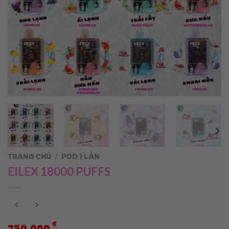
TRANG CHỦ
/
POD 1 LẦN
EILEX 18000 PUFFS
₫
250.000