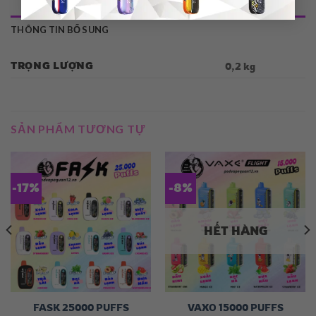
THÔNG TIN BỔ SUNG
TRỌNG LƯỢNG
0,2 kg
SẢN PHẨM TƯƠNG TỰ
-17%
-8%
HẾT HÀNG
FASK 25000 PUFFS
VAXO 15000 PUFFS