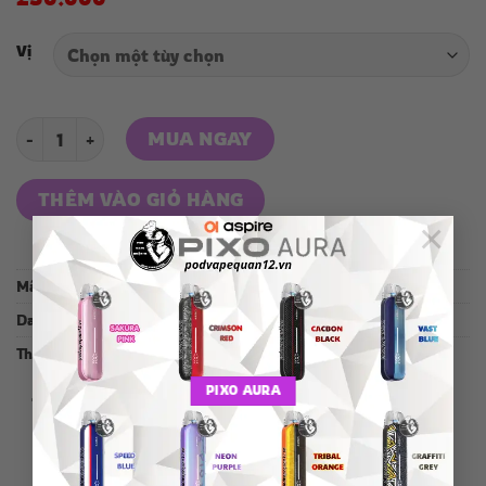
Vị
EILEX 18000 PUFFS số lượng
MUA NGAY
THÊM VÀO GIỎ HÀNG
×
Mã:
18-007-2024
Danh mục:
Pod 1 lần
Thẻ:
EILEX
PIXO AURA