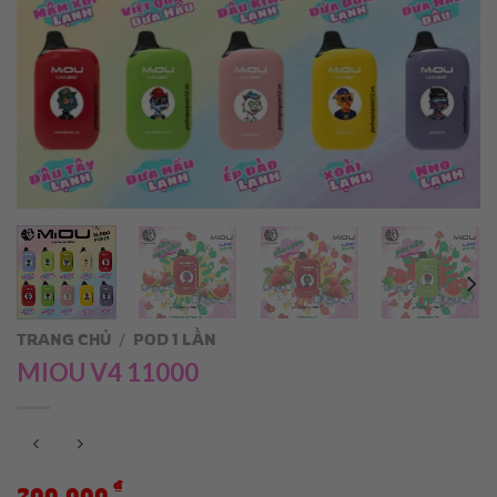
TRANG CHỦ
/
POD 1 LẦN
MIOU V4 11000
₫
200.000