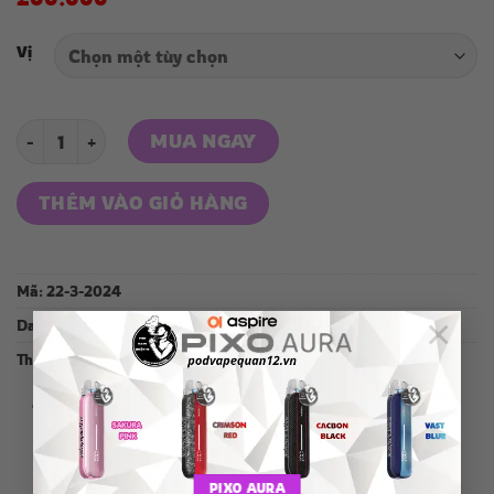
Vị
MIOU V4 11000 số lượng
MUA NGAY
THÊM VÀO GIỎ HÀNG
Mã:
22-3-2024
×
Danh mục:
Pod 1 lần
Thẻ:
MIOU
PIXO AURA