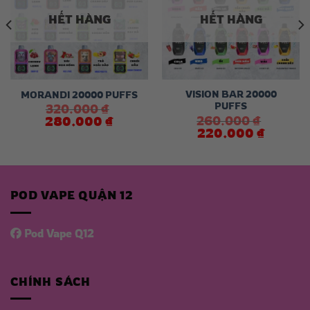
HẾT HÀNG
HẾT HÀNG
VISION BAR 20000
MORANDI 20000 PUFFS
PUFFS
320.000
₫
260.000
₫
Giá
Giá
280.000
₫
gốc
hiện
Giá
Giá
220.000
₫
là:
tại
gốc
hiện
320.000 ₫.
là:
là:
tại
280.000 ₫.
260.000 ₫.
là:
220.000 
POD VAPE QUẬN 12
Pod Vape Q12
CHÍNH SÁCH