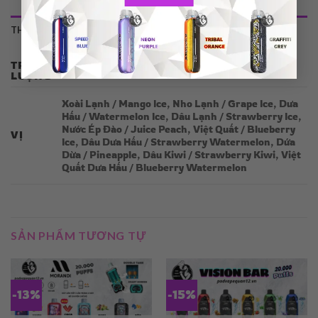
THÔNG TIN BỔ SUNG
TRỌNG
0,2 kg
LƯỢNG
Xoài Lạnh / Mango Ice, Nho Lạnh / Grape Ice, Dưa
Hấu / Watermelon Ice, Dâu Lạnh / Strawberry Ice,
Nước Ép Đào / Juice Peach, Việt Quất / Blueberry
VỊ
Ice, Dâu Dưa Hấu / Strawberry Watermelon, Dứa
Dừa / Pineapple, Dâu Kiwi / Strawberry Kiwi, Việt
Quất Dưa Hấu / Blueberry Watermelon
SẢN PHẨM TƯƠNG TỰ
-13%
-15%