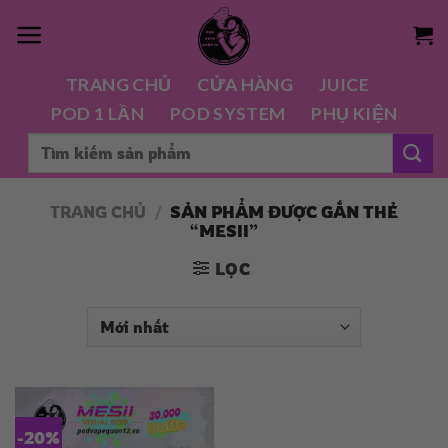
Chuyển
đến
nội
TRANG CHỦ
CỬA HÀNG
JUICE
dung
POD 1 LẦN
POD SYSTEM
PHỤ KIỆN
Tìm
kiếm:
TRANG CHỦ
/
SẢN PHẨM ĐƯỢC GẮN THẺ
“MESII”
LỌC
-20%