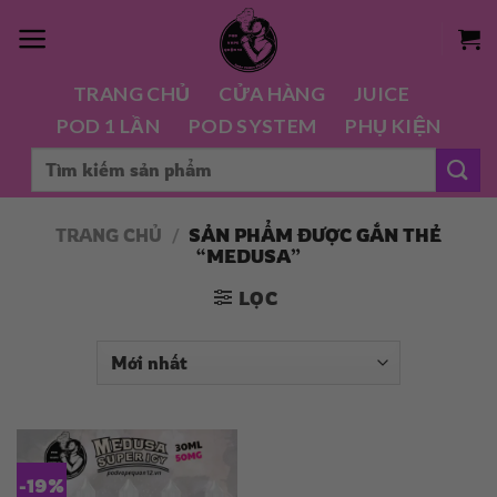
Chuyển
đến
nội
TRANG CHỦ
CỬA HÀNG
JUICE
dung
POD 1 LẦN
POD SYSTEM
PHỤ KIỆN
Tìm
kiếm:
TRANG CHỦ
/
SẢN PHẨM ĐƯỢC GẮN THẺ
“MEDUSA”
LỌC
-19%