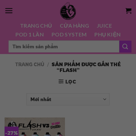
Chuyển
đến
nội
TRANG CHỦ
CỬA HÀNG
JUICE
dung
POD 1 LẦN
POD SYSTEM
PHỤ KIỆN
Tìm
kiếm:
TRANG CHỦ
/
SẢN PHẨM ĐƯỢC GẮN THẺ
“FLASH”
LỌC
-27%