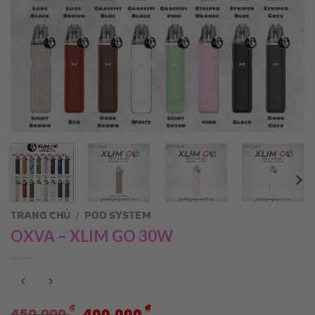
TRANG CHỦ
/
POD SYSTEM
OXVA – XLIM GO 30W
Giá
Giá
₫
₫
450.000
400.000