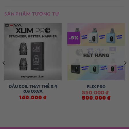
SẢN PHẨM TƯƠNG TỰ
-9%
HẾT HÀNG
ĐẦU COIL THAY THẾ 0.4
FLIX PRO
0.6 OXVA
550.000
₫
140.000
₫
Giá
Giá
500.000
₫
gốc
hiện
là:
tại
550.000 ₫.
là:
 ₫.
500.000 