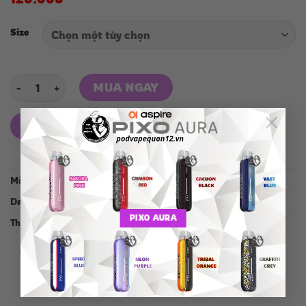
Size
ĐẦU COIL THAY THẾ 0.4 0.8 FLIX số lượng
MUA NGAY
×
THÊM VÀO GIỎ HÀNG
Mã:
N/A
Danh mục:
Phụ Kiện
PIXO AURA
Thẻ:
FLIX