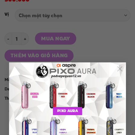
Vị
ATVS 30000 PUFFS số lượng
MUA NGAY
THÊM VÀO GIỎ HÀNG
×
Mã:
09-09-2024
Danh mục:
Pod 1 lần
Thẻ:
ATVS
PIXO AURA