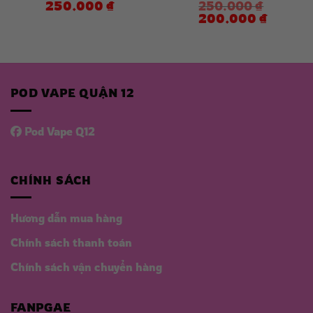
250.000
₫
250.000
₫
Giá
Giá
200.000
₫
gốc
hiện
là:
tại
250.000 ₫.
là:
200.000 
 ₫.
POD VAPE QUẬN 12
Pod Vape Q12
CHÍNH SÁCH
Hương dẫn mua hàng
Chính sách thanh toán
Chính sách vận chuyển hàng
FANPGAE