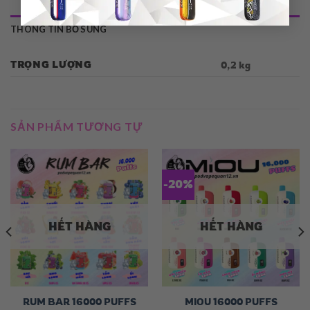
THÔNG TIN BỔ SUNG
TRỌNG LƯỢNG
0,2 kg
SẢN PHẨM TƯƠNG TỰ
-20%
HẾT HÀNG
HẾT HÀNG
RUM BAR 16000 PUFFS
MIOU 16000 PUFFS