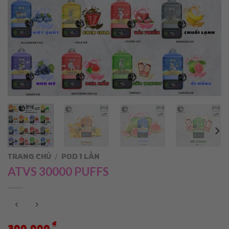
TRANG CHỦ
/
POD 1 LẦN
ATVS 30000 PUFFS
₫
300.000